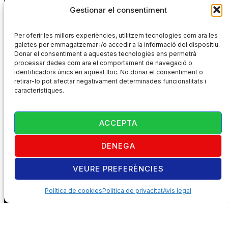
Gestionar el consentiment
Tranquil·litat, natura i autenticitat al cor de la Cerdanya.
Per oferir les millors experiències, utilitzem tecnologies com ara les
galetes per emmagatzemar i/o accedir a la informació del dispositiu.
Donar el consentiment a aquestes tecnologies ens permetrà
Navega
Informació
processar dades com ara el comportament de navegació o
identificadors únics en aquest lloc. No donar el consentiment o
Hotel
Política de privacitat
retirar-lo pot afectar negativament determinades funcionalitats i
Apartaments
Avís legal
característiques.
Blog
Accessibilitat
Activitats
Contacte
ACCEPTA
Contacta'ns
DENEGA
Ctra. d'Alp a Bellver Km 6
Prats i Sansor, Lleida
VEURE PREFERÈNCIES
info@hotelpladelpi.cat
+34 972 891 703
Política de cookies
Política de privacitat
Avís legal
© Hotel Pla del Pi 2025. Dissenyat per:
Inforber Serveis TIC