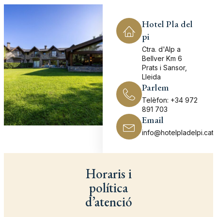
Hotel Pla del
pi
Ctra. d'Alp a
Bellver Km 6
Prats i Sansor,
Lleida
Parlem
Telèfon: +34 972
891 703
Email
info@hotelpladelpi.cat
Horaris i
política
d’atenció