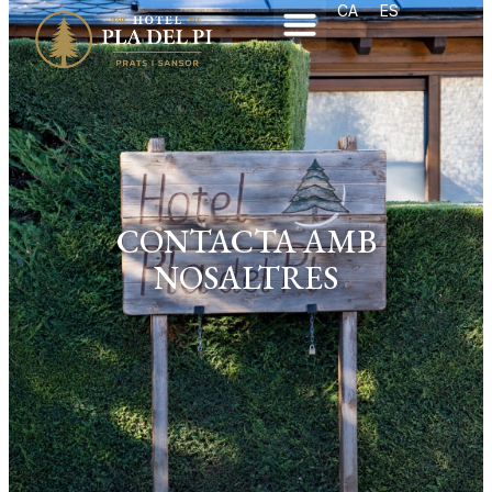
CA
ES
CONTACTA AMB
NOSALTRES
CA
ES