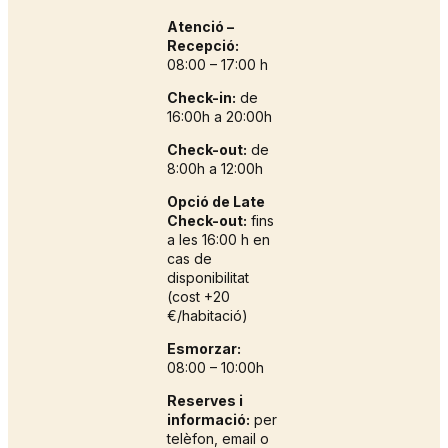
Atenció –
Recepció:
08:00 – 17:00 h
Check-in:
de
16:00h a 20:00h
Check-out:
de
8:00h a 12:00h
Opció de Late
Check-out:
fins
a les 16:00 h en
cas de
disponibilitat
(cost +20
€/habitació)
Esmorzar:
08:00 – 10:00h
Reserves i
informació:
per
telèfon, email o