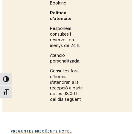
Booking
Política
d’atenció:
Responem
consultes i
reserves en
menys de 24 h.
Atenció
personalitzada.
Consultes fora
d’horari:
TOGGLE HIGH CONTRAST
s’atendran a la
recepció a partir
TOGGLE FONT SIZE
de les 08:00 h
del dia següent.
PREGUNTES FREQÜENTS HOTEL